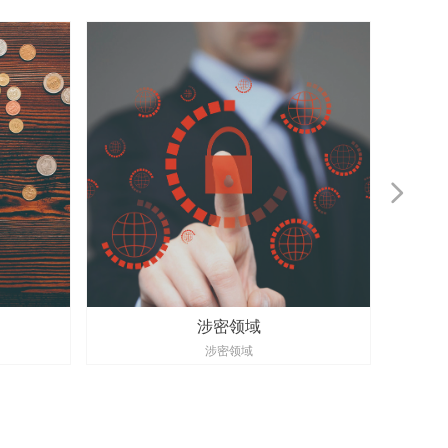
넲
涉密领域
涉密领域