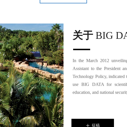
关于
BIG D
In the March 2012 unveilin
Assistant to the President 
Technology Policy, indicated th
use BIG DATA for scientifi
education, and national securit
征稿
ꄸ