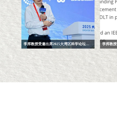
李挥教授受邀出席2025大湾区科学论坛并发表“网络空间安全之牛顿三定律初探”主旨演讲
2025年2
（IEEE Tech
区块链与
融计算技
的“IEEE TE
式揭晓。
其博士学
研究》
（On the Co
从全球被
博士学位