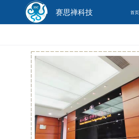
赛思禅科技
首