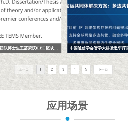
李挥教授团队博士生王菡荣获IEEE 区块链技术优秀博士学位论文奖
月11日，由IEEE技术工程管理学会
nology and Engineering Management Society）
上一页
1
2
3
4
5
下一页
分布式账本技术委员会与南洋理工大学金
术中心联合评选
MS TC on Blockchain and DLT Awards”正
北京大学李挥教授指导的博士生王菡凭借
位论文《许可链CAP三难困境的协同优化
应用场景
llaborative Optimization of the CAP Trilemma in Permissioned Blockchains）
邀请参评成果中脱颖而出，成功获选优秀
论文奖