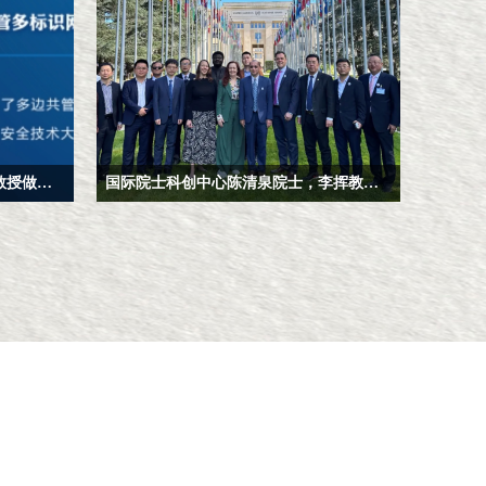
中国通信学会智学大讲堂邀李挥教授做题为“网络空间命运共同体解决方案:多边共管多标识网络体系MIN”的报告
国际院士科创中心陈清泉院士，李挥教授受邀参加，联合国科技委主办的“共建数字世界的信任”峰会